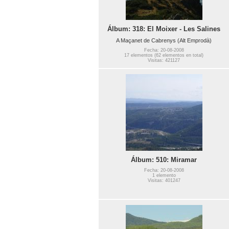
Álbum: 318: El Moixer - Les Salines
A Maçanet de Cabrenys (Alt Emprodà)
Fecha: 20-08-2008
17 elementos (62 elementos en total)
Visitas: 421127
Álbum: 510: Miramar
Fecha: 20-08-2008
1 elemento
Visitas: 401247