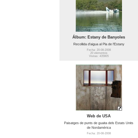
Álbum: Estany de Banyoles
Recollida d'aigua al Pla de l'Estany
Fecha: 20-08-2008
20 elementos
Visitas: 435805
Web de USA
Paisatges de punts de guaita dels Estats Units
de Nordamèrica
Fecha: 20-08-2008