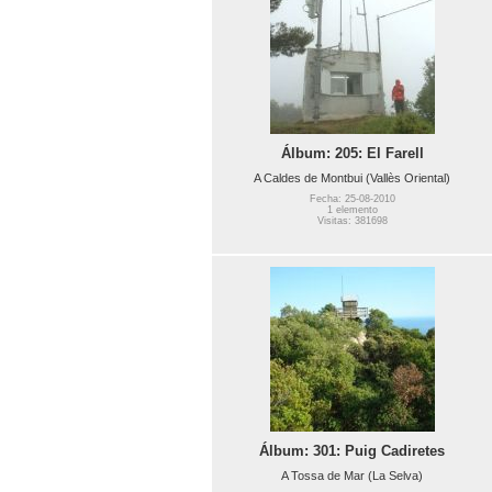
Álbum: 205: El Farell
A Caldes de Montbui (Vallès Oriental)
Fecha: 25-08-2010
1 elemento
Visitas: 381698
Álbum: 301: Puig Cadiretes
A Tossa de Mar (La Selva)