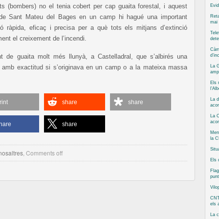
ts (bombers) no el tenia cobert per cap guaita forestal, i aquest
Evid
oc de Sant Mateu del Bages en un camp hi hagué una important
Reta
mai 
ió ràpida, eficaç i precisa per a què tots els mitjans d’extinció
Tele
nt el creixement de l’incendi.
dete
Càm
 de guaita molt més llunyà, a Castelladral, que s’albirés una
d’in
 amb exactitud si s’originava en un camp o a la mateixa massa
La G
ampl
Els 
l’Al
La d
rint
share
share
acom
La C
aco
hare
share
Ment
la C
Situ
nosaltres
,
Comments off
Els 
Flag
punt
Vilo
CNT
els
La 