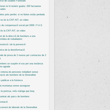
nció de Guaites Forestals
riorat no hi teniem guaita: 200 hectarees
mades
luites pots perdre; si no lluites estàs perduda
no és la CNT-AIT, en video
 de compensació social pel 2009 / F.A.S.
és la CNT-AIT, en video
ot de la direcció de bombers a una
mblea de treballadors
’extinció i de la prevenció
rica de la desinformació
ode de prova de 2 mesos per contractes de 2
g
mbers se suspèn el sou per una instància
 no agrada
vintena de persones treballant sense
racte als bombers de la Generalitat
publicar a la fototeca
 la muntanya sense assegurar
 la premsa, més màniga que braç
arietat als parcs de bombers
entació
conveni de laborals de la Generalitat