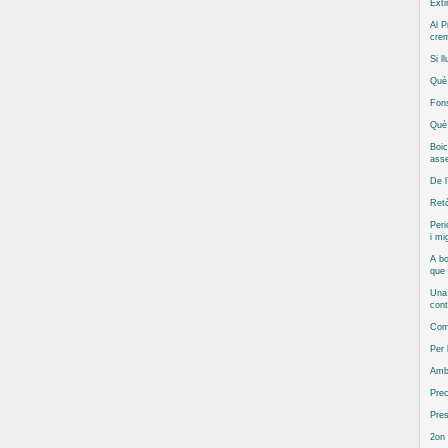
Exti
Al P
cre
Si l
Què 
Fons
Què 
Boic
asse
De l
Retò
Peri
i mi
A bo
que
Una 
cont
Com 
Per
Amb
Prec
Pres
2on 