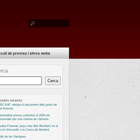
cull de premsa i altres webs
rca
Cerca
rades recents
EC-EdC rebutja el tancament dels punts de
ta forestal
eneralitat preveu substituir el 2020 els
essionals per una vintena de càmeres
uaita Forestal, peça clau dels Bombers en la
cció d’incendis a la Conca de Barberà
ulls de les Garrigues