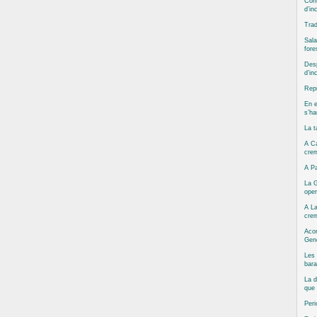
Cont
d’in
Trad
Sala
fore
Desp
d’in
Repr
En e
s’ha
La t
A Ca
cre
A Pa
La G
oper
A La
cre
Aco
Gene
Les 
bara
La d
que 
Peri