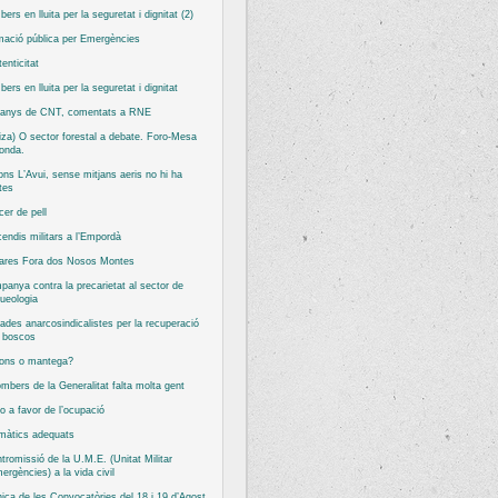
ers en lluita per la seguretat i dignitat (2)
ació pública per Emergències
tenticitat
ers en lluita per la seguretat i dignitat
 anys de CNT, comentats a RNE
iza) O sector forestal a debate. Foro-Mesa
onda.
ns L’Avui, sense mitjans aeris no hi ha
tes
er de pell
cendis militars a l’Empordà
tares Fora dos Nosos Montes
anya contra la precarietat al sector de
queologia
ades anarcosindicalistes per la recuperació
s boscos
ons o mantega?
mbers de la Generalitat falta molta gent
o a favor de l’ocupació
màtics adequats
ntromissió de la U.M.E. (Unitat Militar
ergències) a la vida civil
ica de les Convocatòries del 18 i 19 d’Agost