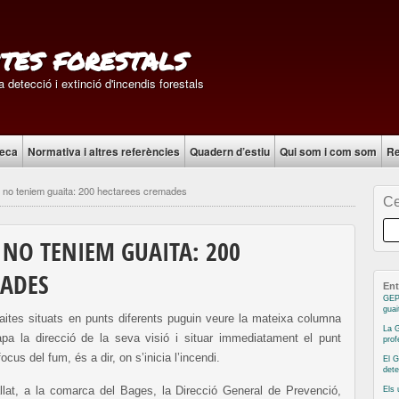
tes forestals
 detecció i extinció d'incendis forestals
teca
Normativa i altres referències
Quadern d’estiu
Qui som i com som
Re
at no teniem guaita: 200 hectarees cremades
Ce
 NO TENIEM GUAITA: 200
MADES
Ent
GEP
guai
aites situats en punts diferents puguin veure la mateixa columna
La G
pa la direcció de la seva visió i situar immediatament el punt
prof
ocus del fum, és a dir, on s’inicia l’incendi.
El G
dete
llat, a la comarca del Bages, la Direcció General de Prevenció,
Els 