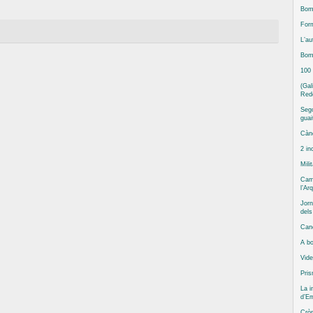
Bomb
Form
L’au
Bomb
100
(Gal
Red
Sego
guai
Cànc
2 in
Mili
Camp
l’Ar
Jorn
del
Can
A bo
Vide
Pris
La i
d’Em
Cròn