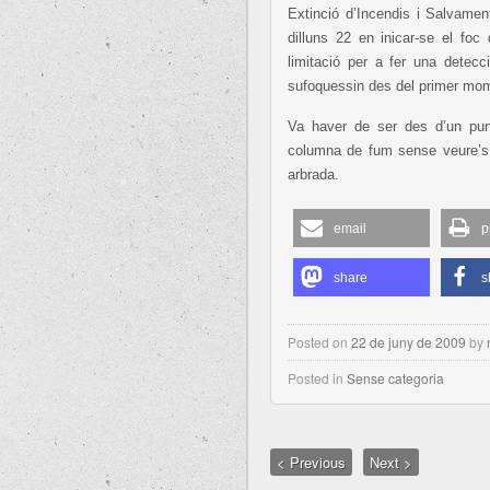
Extinció d’Incendis i Salvamen
dilluns 22 en inicar-se el f
limitació per a fer una detecc
sufoquessin des del primer mome
Va haver de ser des d’un punt
columna de fum sense veure’s
arbrada.
email
p
share
s
Posted on
22 de juny de 2009
by
Posted in
Sense categoria
< Previous
Next >