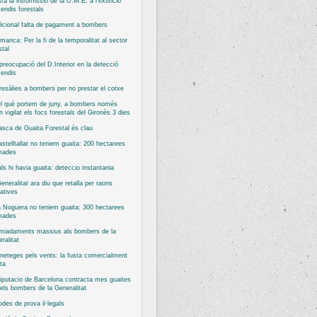
ra la intromissió de la U.M.E. a l’extinció
cendis forestals
icional falta de pagament a bombers
manca: Per la fi de la temporalitat al sector
stal
reocupació del D.Interior en la detecció
cendis
esàlies a bombers per no prestar el cotxe
l què portem de juny, a bombers només
n vigilat els focs forestals del Gironès 3 dies
asca de Guaita Forestal és clau
stelltallat no teniem guaita: 200 hectarees
mades
ls hi havia guaita: deteccio instantania
eneralitat ara diu que retalla per raons
atives
 Noguera no teniem guaita: 300 hectarees
mades
miadaments massius als bombers de la
ralitat
neteges pels vents: la fusta comercialment
ta
iputacio de Barcelona contracta mes guaites
els bombers de la Generalitat
odes de prova il·legals