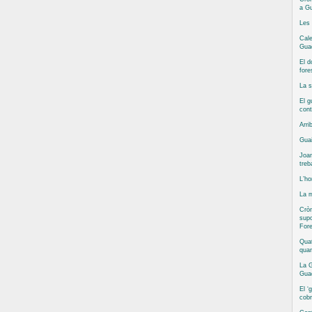
a Gu
Les 
Cale
Guad
El d
fore
La s
El g
cont
Arri
Guai
Joan
treb
L’ho
La m
Cròn
supo
Fore
Quat
qua
La G
Guad
El ‘
cobr