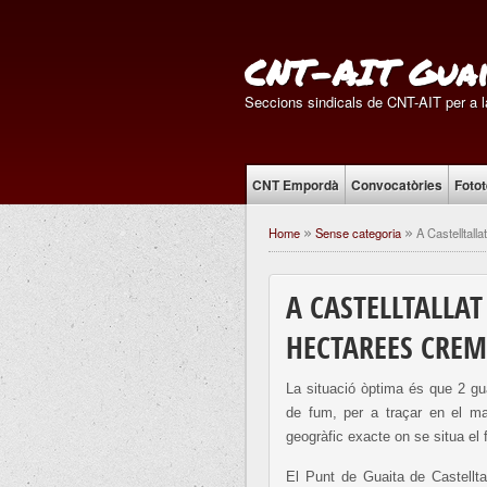
CNT-AIT Guai
Seccions sindicals de CNT-AIT per a la
CNT Empordà
Convocatòries
Foto
Home
Sense categoria
A Castelltall
»
»
A CASTELLTALLAT
HECTAREES CRE
La situació òptima és que 2 gu
de fum, per a traçar en el ma
geogràfic exacte on se situa el f
El Punt de Guaita de Castellta