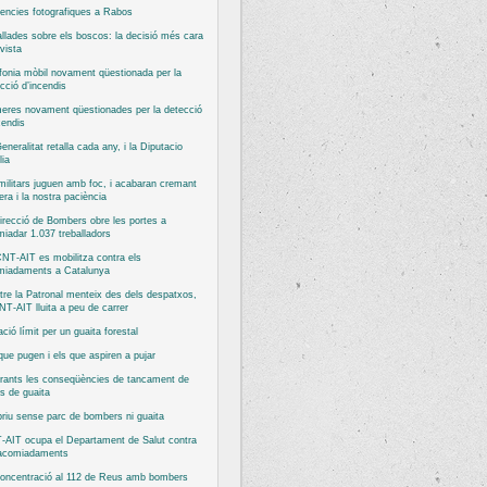
encies fotografiques a Rabos
llades sobre els boscos: la decisió més cara
vista
fonia mòbil novament qüestionada per la
cció d’incendis
eres novament qüestionades per la detecció
cendis
eneralitat retalla cada any, i la Diputacio
ia
militars juguen amb foc, i acabaran cremant
bera i la nostra paciència
irecció de Bombers obre les portes a
iadar 1.037 treballadors
NT-AIT es mobilitza contra els
miadaments a Catalunya
re la Patronal menteix des dels despatxos,
NT-AIT lluita a peu de carrer
ació límit per un guaita forestal
que pugen i els que aspiren a pujar
rants les conseqüències de tancament de
s de guaita
priu sense parc de bombers ni guaita
-AIT ocupa el Departament de Salut contra
 acomiadaments
concentració al 112 de Reus amb bombers