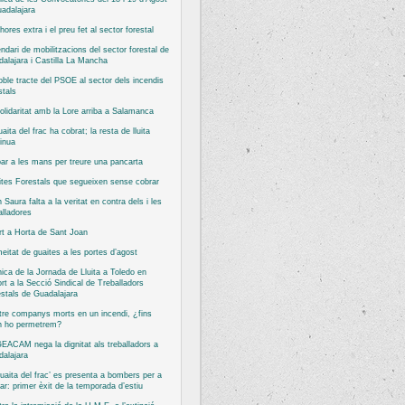
adalajara
hores extra i el preu fet al sector forestal
ndari de mobilitzacions del sector forestal de
alajara i Castilla La Mancha
oble tracte del PSOE al sector dels incendis
stals
olidaritat amb la Lore arriba a Salamanca
uaita del frac ha cobrat; la resta de lluita
inua
bar a les mans per treure una pancarta
tes Forestals que segueixen sense cobrar
 Saura falta a la veritat en contra dels i les
alladores
rt a Horta de Sant Joan
eitat de guaites a les portes d’agost
ica de la Jornada de Lluita a Toledo en
rt a la Secció Sindical de Treballadors
stals de Guadalajara
re companys morts en un incendi, ¿fins
n ho permetrem?
EACAM nega la dignitat als treballadors a
alajara
guaita del frac’ es presenta a bombers per a
ar: primer èxit de la temporada d’estiu