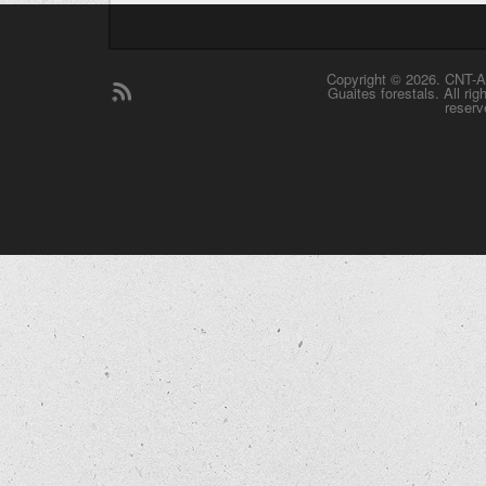
Copyright © 2026. CNT-A
Guaites forestals. All rig
reserv