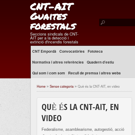
CNT-AIT
Guaites
forestals
Seccions sindicals de CNT-
AIT per a la detecció i
extinció d'incendis forestals
CNT Empordà
Convocatòries
Fototeca
Normativa i altres referències
Quadern d’estiu
Qui som i com som
Recull de premsa i altres webs
Home
Sense categoria
Què és la CNT-AIT, en video
»
»
QUÈ ÉS LA CNT-AIT, EN
VIDEO
Federalisme, asamblearisme, autogestió, acció