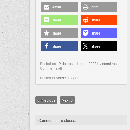
email
print
share
share
share
share
share
share
Posted on
12 de desembre de 2008
by
nosaltres
,
Comments off
Posted in
Sense categoria
< Previous
Next >
Comments are closed.