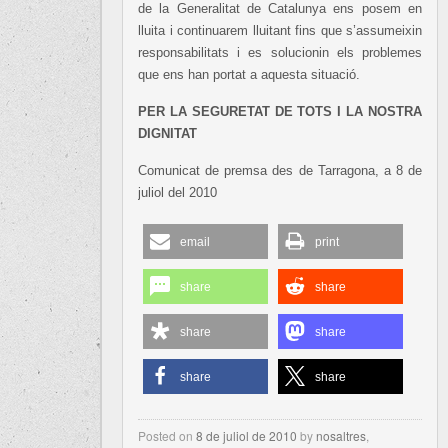
de la Generalitat de Catalunya ens posem en
lluita i continuarem lluitant fins que s’assumeixin
responsabilitats i es solucionin els problemes
que ens han portat a aquesta situació.
PER LA SEGURETAT DE TOTS I LA NOSTRA
DIGNITAT
Comunicat de premsa des de Tarragona, a 8 de
juliol del 2010
email
print
share
share
share
share
share
share
Posted on
8 de juliol de 2010
by
nosaltres
,