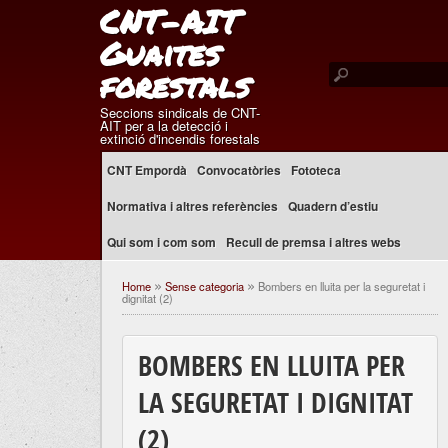
CNT-AIT
Guaites
forestals
Seccions sindicals de CNT-
AIT per a la detecció i
extinció d'incendis forestals
CNT Empordà
Convocatòries
Fototeca
Normativa i altres referències
Quadern d’estiu
Qui som i com som
Recull de premsa i altres webs
Home
Sense categoria
Bombers en lluita per la seguretat i
»
»
dignitat (2)
BOMBERS EN LLUITA PER
LA SEGURETAT I DIGNITAT
(2)