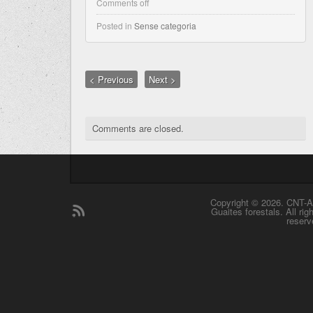
Comments off
Posted in
Sense categoria
< Previous
Next >
Comments are closed.
Copyright © 2026. CNT-A
Guaites forestals. All rig
reserv