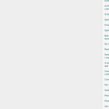
Exti
Al P
cre
Si l
Què 
Fons
Què 
Boic
asse
De l
Retò
Peri
i mi
A bo
que
Una 
cont
Com 
Per
Amb
Prec
Pres
2on 