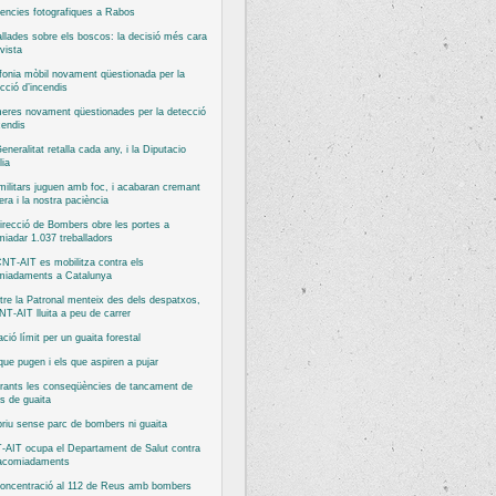
encies fotografiques a Rabos
llades sobre els boscos: la decisió més cara
vista
fonia mòbil novament qüestionada per la
cció d’incendis
eres novament qüestionades per la detecció
cendis
eneralitat retalla cada any, i la Diputacio
ia
militars juguen amb foc, i acabaran cremant
bera i la nostra paciència
irecció de Bombers obre les portes a
iadar 1.037 treballadors
NT-AIT es mobilitza contra els
miadaments a Catalunya
re la Patronal menteix des dels despatxos,
NT-AIT lluita a peu de carrer
ació límit per un guaita forestal
que pugen i els que aspiren a pujar
rants les conseqüències de tancament de
s de guaita
priu sense parc de bombers ni guaita
-AIT ocupa el Departament de Salut contra
 acomiadaments
concentració al 112 de Reus amb bombers