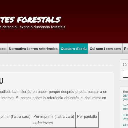
tes forestals
 detecció i extinció d'incendis forestals
teca
Normativa i altres referències
Quadern d’estiu
Qui som i com som
Re
Ce
U
utlletí. La millor és en paper, perquè després el pots passar a un
Ent
GEP
 internet. Si polses sobre la referència obtindràs el document en
guai
La G
prof
El G
primir (l’altra cara)
Per imprimir (l’altra cara)
Per pantalla
dete
ordre invers
Els 