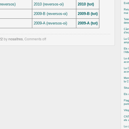
Evid
reversos)
2010 (reversos-oi)
2010 (tot)
Reta
2009-B (reversos-oi)
2009-B (tot)
mai 
Tele
2009-A (reversos-oi)
2009-A (tot)
dete
Càm
d’in
22
by
nosaltres
,
Comments off
La G
ampl
Els 
l’Al
La d
acom
La C
aco
Ment
la C
Situ
Els 
Flag
punt
Vilo
CNT
els
La 