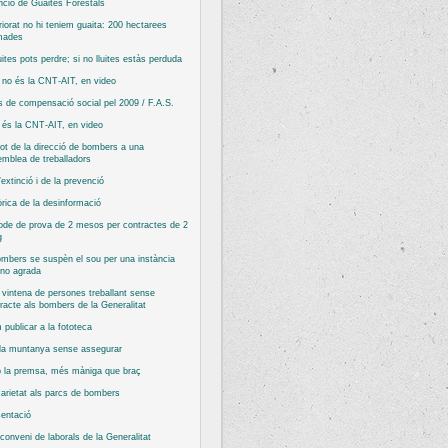
nció de Guaites Forestals
riorat no hi teniem guaita: 200 hectarees
mades
luites pots perdre; si no lluites estàs perduda
no és la CNT-AIT, en video
 de compensació social pel 2009 / F.A.S.
és la CNT-AIT, en video
ot de la direcció de bombers a una
mblea de treballadors
’extinció i de la prevenció
rica de la desinformació
ode de prova de 2 mesos per contractes de 2
g
mbers se suspèn el sou per una instància
 no agrada
vintena de persones treballant sense
racte als bombers de la Generalitat
publicar a la fototeca
 la muntanya sense assegurar
 la premsa, més màniga que braç
arietat als parcs de bombers
entació
conveni de laborals de la Generalitat