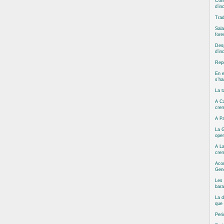
Cont
d’in
Trad
Sala
fore
Desp
d’in
Repr
En e
s’ha
La t
A Ca
cre
A Pa
La G
oper
A La
cre
Aco
Gene
Les 
bara
La d
que 
Peri