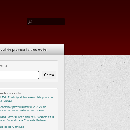
cull de premsa i altres webs
rca
Cerca
rades recents
EC-EdC rebutja el tancament dels punts de
ta forestal
eneralitat preveu substituir el 2020 els
essionals per una vintena de càmeres
uaita Forestal, peça clau dels Bombers en la
cció d’incendis a la Conca de Barberà
ulls de les Garrigues