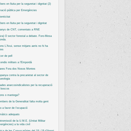
ers en lluita per la seguretat i dignitat (2)
ació pública per Emergències
tenticitat
ers en lluita per la seguretat i dignitat
 anys de CNT, comentats a RNE
iza) O sector forestal a debate. Foro-Mesa
onda.
ns L’Avui, sense mitjans aeris no hi ha
tes
er de pell
cendis militars a l’Empordà
tares Fora dos Nosos Montes
anya contra la precarietat al sector de
queologia
ades anarcosindicalistes per la recuperació
s boscos
ons o mantega?
mbers de la Generalitat falta molta gent
o a favor de l’ocupació
màtics adequats
ntromissió de la U.M.E. (Unitat Militar
ergències) a la vida civil
ica de les Convocatòries del 18 i 19 d’Agost