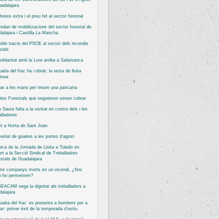
adalajara
hores extra i el preu fet al sector forestal
ndari de mobilitzacions del sector forestal de
alajara i Castilla La Mancha
oble tracte del PSOE al sector dels incendis
stals
olidaritat amb la Lore arriba a Salamanca
uaita del frac ha cobrat; la resta de lluita
inua
bar a les mans per treure una pancarta
tes Forestals que segueixen sense cobrar
 Saura falta a la veritat en contra dels i les
alladores
rt a Horta de Sant Joan
eitat de guaites a les portes d’agost
ica de la Jornada de Lluita a Toledo en
rt a la Secció Sindical de Treballadors
stals de Guadalajara
re companys morts en un incendi, ¿fins
n ho permetrem?
EACAM nega la dignitat als treballadors a
alajara
guaita del frac’ es presenta a bombers per a
ar: primer èxit de la temporada d’estiu