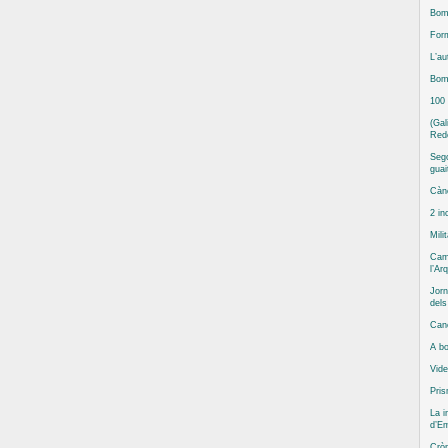
Bomb
Form
L’au
Bomb
100
(Gal
Red
Sego
guai
Cànc
2 in
Mili
Camp
l’Ar
Jorn
del
Can
A bo
Vide
Pris
La i
d’Em
Cròn