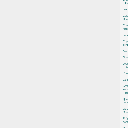
a Gu
Les 
Cale
Guad
El d
fore
La s
El g
cont
Arri
Guai
Joan
treb
L’ho
La m
Cròn
supo
Fore
Quat
qua
La G
Guad
El ‘
cobr