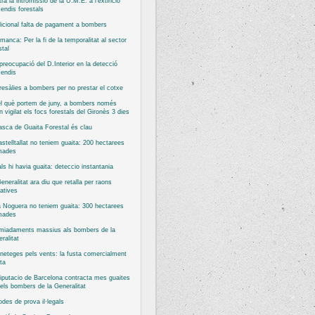
ra la intromissió de la U.M.E. a l’extinció
cendis forestals
icional falta de pagament a bombers
manca: Per la fi de la temporalitat al sector
stal
reocupació del D.Interior en la detecció
cendis
esàlies a bombers per no prestar el cotxe
l què portem de juny, a bombers només
n vigilat els focs forestals del Gironès 3 dies
asca de Guaita Forestal és clau
stelltallat no teniem guaita: 200 hectarees
mades
ls hi havia guaita: deteccio instantania
eneralitat ara diu que retalla per raons
atives
 Noguera no teniem guaita: 300 hectarees
mades
miadaments massius als bombers de la
ralitat
neteges pels vents: la fusta comercialment
ta
iputacio de Barcelona contracta mes guaites
els bombers de la Generalitat
odes de prova il·legals