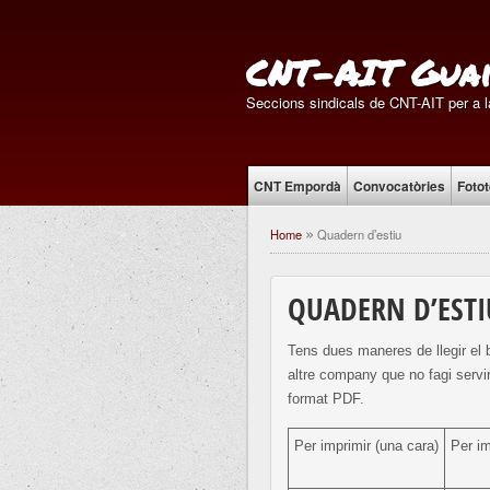
CNT-AIT Guai
Seccions sindicals de CNT-AIT per a la
CNT Empordà
Convocatòries
Foto
Home
Quadern d’estiu
»
QUADERN D’ESTI
Tens dues maneres de llegir el b
altre company que no fagi servir
format PDF.
Per imprimir (una cara)
Per im