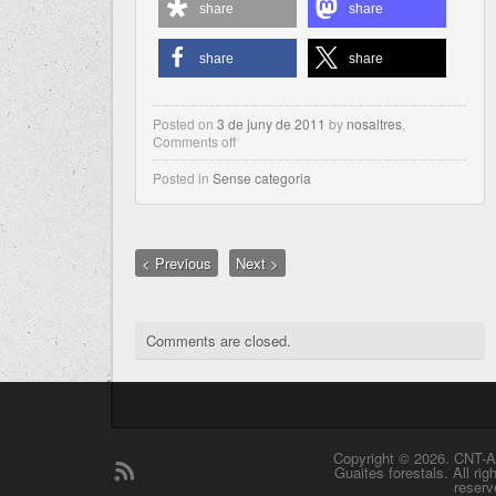
share
share
share
share
Posted on
3 de juny de 2011
by
nosaltres
,
Comments off
Posted in
Sense categoria
< Previous
Next >
Comments are closed.
Copyright © 2026. CNT-A
Guaites forestals. All rig
reserv