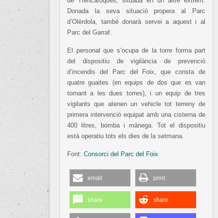
de Trencaroques, situada en un altre extrem.
Donada la seva situació propera al Parc
d’Olèrdola, també donarà servei a aquest i al
Parc del Garraf.
El personal que s’ocupa de la torre forma part
del dispositiu de vigilància de prevenció
d’incendis del Parc del Foix, que consta de
quatre guaites (en equips de dos que es van
tornant a les dues torres), i un equip de tres
vigilants que atenen un vehicle tot terreny de
primera intervenció equipat amb una cisterna de
400 litres, bomba i mànega. Tot el dispositiu
està operatiu tots els dies de la setmana.
Font:
Consorci del Parc del Foix
email
print
share
share