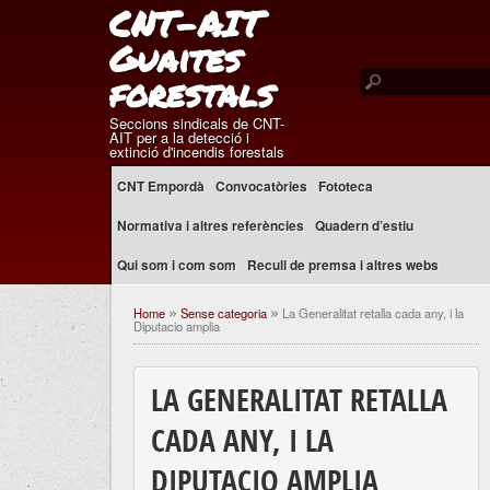
CNT-AIT
Guaites
forestals
Seccions sindicals de CNT-
AIT per a la detecció i
extinció d'incendis forestals
CNT Empordà
Convocatòries
Fototeca
Normativa i altres referències
Quadern d’estiu
Qui som i com som
Recull de premsa i altres webs
Home
Sense categoria
La Generalitat retalla cada any, i la
»
»
Diputacio amplia
LA GENERALITAT RETALLA
CADA ANY, I LA
DIPUTACIO AMPLIA