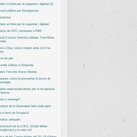
ers en lluita per la seguretat i dignitat (2)
ació pública per Emergències
tenticitat
ers en lluita per la seguretat i dignitat
 anys de CNT, comentats a RNE
iza) O sector forestal a debate. Foro-Mesa
onda.
ns L’Avui, sense mitjans aeris no hi ha
tes
er de pell
cendis militars a l’Empordà
tares Fora dos Nosos Montes
anya contra la precarietat al sector de
queologia
ades anarcosindicalistes per la recuperació
s boscos
ons o mantega?
mbers de la Generalitat falta molta gent
o a favor de l’ocupació
màtics adequats
ntromissió de la U.M.E. (Unitat Militar
ergències) a la vida civil
ica de les Convocatòries del 18 i 19 d’Agost