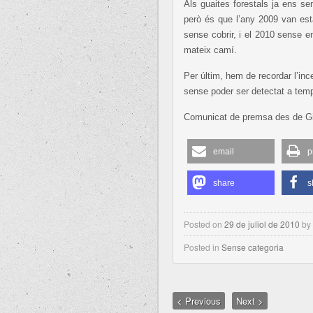
Als guaites forestals ja ens se
però és que l’any 2009 van esta
sense cobrir, i el 2010 sense e
mateix camí.
Per últim, hem de recordar l’in
sense poder ser detectat a temps
Comunicat de premsa des de Giro
email
p
share
s
Posted on
29 de juliol de 2010
by
Posted in
Sense categoria
< Previous
Next >