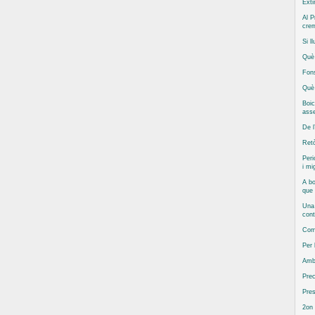
Exti
Al P
cre
Si l
Què 
Fons
Què 
Boic
asse
De l
Retò
Peri
i mi
A bo
que
Una 
cont
Com 
Per
Amb
Prec
Pres
2on 