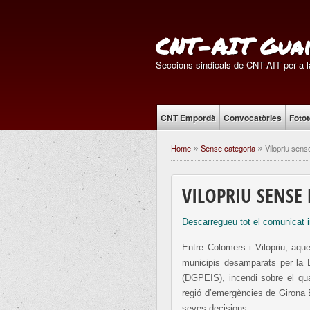
CNT-AIT Guai
Seccions sindicals de CNT-AIT per a la
CNT Empordà
Convocatòries
Foto
Home
Sense categoria
Vilopriu sens
»
»
VILOPRIU SENSE
Descarregueu tot el comunicat 
Entre Colomers i Vilopriu, aque
municipis desamparats per la 
(DGPEIS), incendi sobre el qua
regió d’emergències de Girona E
seves decisions.