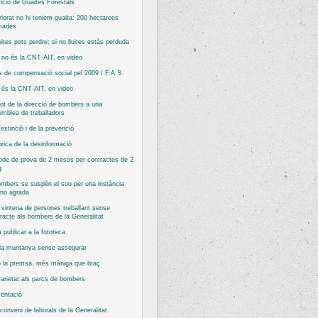
nció de Guaites Forestals
riorat no hi teniem guaita: 200 hectarees
mades
luites pots perdre; si no lluites estàs perduda
no és la CNT-AIT, en video
 de compensació social pel 2009 / F.A.S.
és la CNT-AIT, en video
ot de la direcció de bombers a una
mblea de treballadors
’extinció i de la prevenció
rica de la desinformació
ode de prova de 2 mesos per contractes de 2
g
mbers se suspèn el sou per una instància
 no agrada
vintena de persones treballant sense
racte als bombers de la Generalitat
publicar a la fototeca
 la muntanya sense assegurar
 la premsa, més màniga que braç
arietat als parcs de bombers
entació
conveni de laborals de la Generalitat