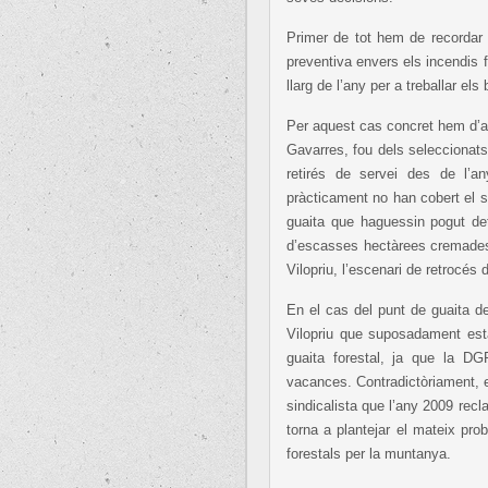
Primer de tot hem de recordar
preventiva envers els incendis fo
llarg de l’any per a treballar el
Per aquest cas concret hem d’af
Gavarres, fou dels seleccionat
retirés de servei des de l’a
pràcticament no han cobert el s
guaita que haguessin pogut de
d’escasses hectàrees cremades.
Vilopriu, l’escenari de retrocés
En el cas del punt de guaita d
Vilopriu que suposadament està
guaita forestal, ja que la D
vacances. Contradictòriament, 
sindicalista que l’any 2009 rec
torna a plantejar el mateix pr
forestals per la muntanya.