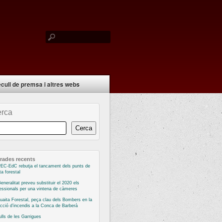
cull de premsa i altres webs
rca
Cerca
rades recents
EC-EdC rebutja el tancament dels punts de
ta forestal
eneralitat preveu substituir el 2020 els
essionals per una vintena de càmeres
uaita Forestal, peça clau dels Bombers en la
cció d’incendis a la Conca de Barberà
ulls de les Garrigues