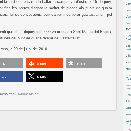
mbla tard començar a treballar la campanya d’estiu el 15 de juny,
Bomb
r fins les portes d’agost la meitat de places als punts de guaita
Form
ncara fer-se convocatòria pública per incorporar guaites, anem pel
L’au
Bomb
100
cendi que el 22 dejuny del 2009 va cremar a Sant Mateu del Bages,
(Gal
 des del punt de guaita tancat de Castelltallat.
Red
Sego
na, a 29 de juliol del 2010
guai
Cànc
2 in
rint
share
share
Mili
Camp
hare
share
l’Ar
Jorn
del
nosaltres
,
Comments off
Can
A bo
Vide
Pris
La i
d’Em
Cròn