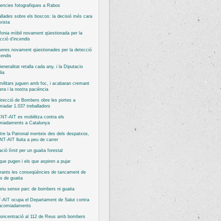
encies fotografiques a Rabos
llades sobre els boscos: la decisió més cara
vista
fonia mòbil novament qüestionada per la
cció d’incendis
eres novament qüestionades per la detecció
cendis
eneralitat retalla cada any, i la Diputacio
ia
militars juguen amb foc, i acabaran cremant
bera i la nostra paciència
irecció de Bombers obre les portes a
iadar 1.037 treballadors
NT-AIT es mobilitza contra els
miadaments a Catalunya
re la Patronal menteix des dels despatxos,
NT-AIT lluita a peu de carrer
ació límit per un guaita forestal
que pugen i els que aspiren a pujar
rants les conseqüències de tancament de
s de guaita
priu sense parc de bombers ni guaita
-AIT ocupa el Departament de Salut contra
 acomiadaments
concentració al 112 de Reus amb bombers