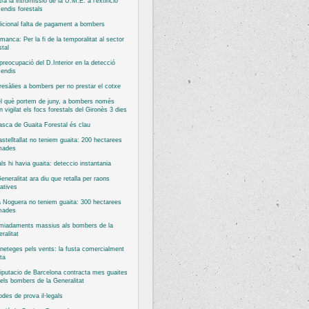
ra la intromissió de la U.M.E. a l’extinció
cendis forestals
icional falta de pagament a bombers
manca: Per la fi de la temporalitat al sector
stal
reocupació del D.Interior en la detecció
cendis
esàlies a bombers per no prestar el cotxe
l què portem de juny, a bombers només
n vigilat els focs forestals del Gironès 3 dies
asca de Guaita Forestal és clau
stelltallat no teniem guaita: 200 hectarees
mades
ls hi havia guaita: deteccio instantania
eneralitat ara diu que retalla per raons
atives
 Noguera no teniem guaita: 300 hectarees
mades
miadaments massius als bombers de la
ralitat
neteges pels vents: la fusta comercialment
ta
iputacio de Barcelona contracta mes guaites
els bombers de la Generalitat
odes de prova il·legals