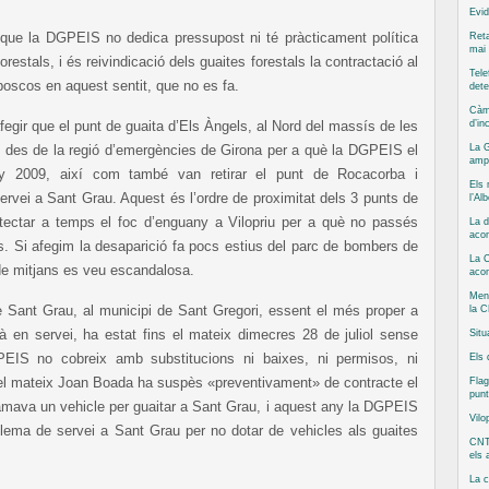
Evid
 que la DGPEIS no dedica pressupost ni té pràcticament política
Reta
mai 
restals, i és reivindicació dels guaites forestals la contractació al
Tele
s boscos en aquest sentit, que no es fa.
dete
Càm
egir que el punt de guaita d’Els Àngels, al Nord del massís de les
d’in
s des de la regió d’emergències de Girona per a què la DGPEIS el
La G
ampl
ny 2009, així com també van retirar el punt de Rocacorba i
Els 
ervei a Sant Grau. Aquest és l’ordre de proximitat dels 3 punts de
l’Al
tectar a temps el foc d’enguany a Vilopriu per a què no passés
La d
acom
 Si afegim la desaparició fa pocs estius del parc de bombers de
La C
 de mitjans es veu escandalosa.
aco
Ment
e Sant Grau, al municipi de Sant Gregori, essent el més proper a
la C
 en servei, ha estat fins el mateix dimecres 28 de juliol sense
Situ
GPEIS no cobreix amb substitucions ni baixes, ni permisos, ni
Els 
el mateix Joan Boada ha suspès «preventivament» de contracte el
Flag
punt
lamava un vehicle per guaitar a Sant Grau, i aquest any la DGPEIS
Vilo
oblema de servei a Sant Grau per no dotar de vehicles als guaites
CNT
els
La 