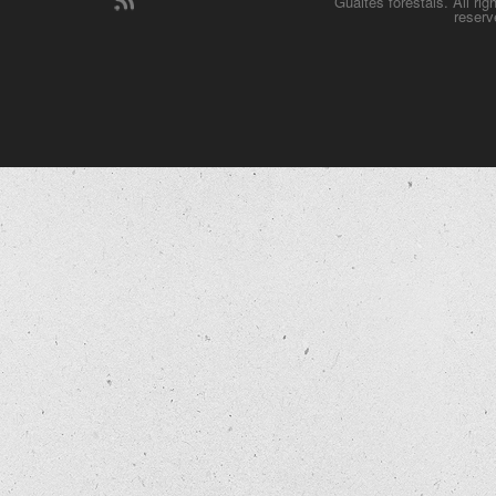
Guaites forestals. All rig
reserv