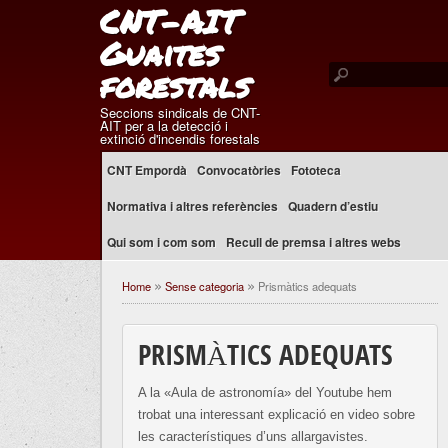
CNT-AIT
Guaites
forestals
Seccions sindicals de CNT-
AIT per a la detecció i
extinció d'incendis forestals
CNT Empordà
Convocatòries
Fototeca
Normativa i altres referències
Quadern d’estiu
Qui som i com som
Recull de premsa i altres webs
Home
Sense categoria
Prismàtics adequats
»
»
PRISMÀTICS ADEQUATS
A la «Aula de astronomía» del Youtube hem
trobat una interessant explicació en video sobre
les característiques d’uns allargavistes.