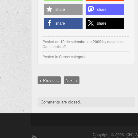
share
share
share
share
Posted on
10 de setembre de 2009
by
nosaltres
,
Comments off
Posted in
Sense categoria
< Previous
Next >
Comments are closed.
Copyright © 2026. CNT-A