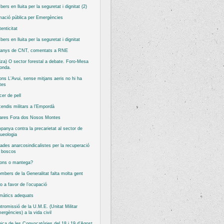
ers en lluita per la seguretat i dignitat (2)
ació pública per Emergències
tenticitat
ers en lluita per la seguretat i dignitat
 anys de CNT, comentats a RNE
iza) O sector forestal a debate. Foro-Mesa
onda.
ns L’Avui, sense mitjans aeris no hi ha
tes
er de pell
cendis militars a l’Empordà
tares Fora dos Nosos Montes
anya contra la precarietat al sector de
queologia
ades anarcosindicalistes per la recuperació
s boscos
ons o mantega?
mbers de la Generalitat falta molta gent
o a favor de l’ocupació
màtics adequats
ntromissió de la U.M.E. (Unitat Militar
ergències) a la vida civil
ica de les Convocatòries del 18 i 19 d’Agost