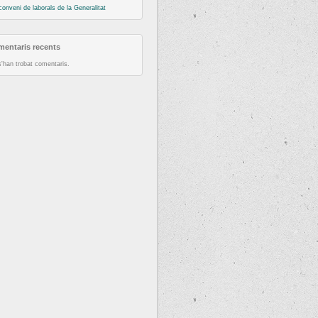
conveni de laborals de la Generalitat
entaris recents
'han trobat comentaris.