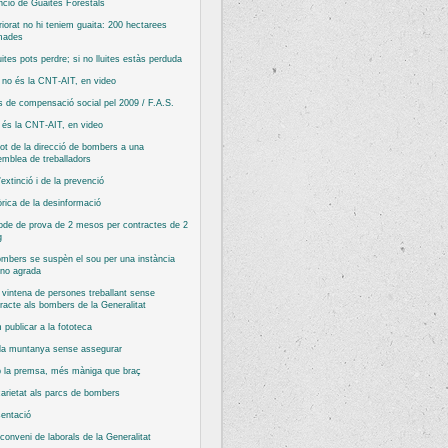
nció de Guaites Forestals
riorat no hi teniem guaita: 200 hectarees
mades
luites pots perdre; si no lluites estàs perduda
no és la CNT-AIT, en video
 de compensació social pel 2009 / F.A.S.
és la CNT-AIT, en video
ot de la direcció de bombers a una
mblea de treballadors
’extinció i de la prevenció
rica de la desinformació
ode de prova de 2 mesos per contractes de 2
g
mbers se suspèn el sou per una instància
 no agrada
vintena de persones treballant sense
racte als bombers de la Generalitat
publicar a la fototeca
 la muntanya sense assegurar
 la premsa, més màniga que braç
arietat als parcs de bombers
entació
conveni de laborals de la Generalitat