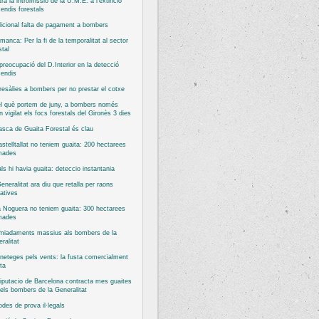
ra la intromissió de la U.M.E. a l’extinció
cendis forestals
icional falta de pagament a bombers
manca: Per la fi de la temporalitat al sector
stal
reocupació del D.Interior en la detecció
cendis
esàlies a bombers per no prestar el cotxe
l què portem de juny, a bombers només
n vigilat els focs forestals del Gironès 3 dies
asca de Guaita Forestal és clau
stelltallat no teniem guaita: 200 hectarees
mades
ls hi havia guaita: deteccio instantania
eneralitat ara diu que retalla per raons
atives
 Noguera no teniem guaita: 300 hectarees
mades
miadaments massius als bombers de la
ralitat
neteges pels vents: la fusta comercialment
ta
iputacio de Barcelona contracta mes guaites
els bombers de la Generalitat
odes de prova il·legals