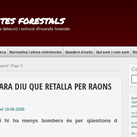
tes forestals
 detecció i extinció d'incendis forestals
teca
Normativa i altres referències
Quadern d’estiu
Qui som i com som
Re
goria"
(Page 7)
Ce
 ARA DIU QUE RETALLA PER RAONS
Ent
GEP
guai
del 19-06-2009
:
La G
prof
 si hi ha menys bombers és per qüestions d
El G
dete
Els 