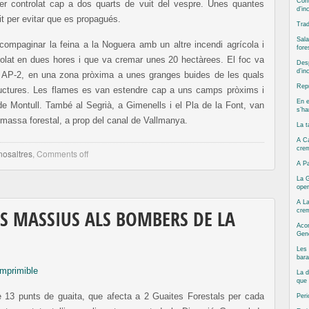
Cont
per controlat cap a dos quarts de vuit del vespre. Unes quantes
d’in
nit per evitar que es propagués.
Trad
Sala
ompaginar la feina a la Noguera amb un altre incendi agrícola i
fore
trolat en dues hores i que va cremar unes 20 hectàrees. El foc va
Desp
d’in
a AP-2, en una zona pròxima a unes granges buides de les quals
Repr
tructures. Les flames es van estendre cap a uns camps pròxims i
En e
 de Montull. També al Segrià, a Gimenells i el Pla de la Font, van
s’ha
massa forestal, a prop del canal de Vallmanya.
La t
A Ca
cre
nosaltres
,
Comments off
A Pa
La G
oper
A La
cre
 MASSIUS ALS BOMBERS DE LA
Aco
Gene
Les 
bara
imprimible
La d
que 
 13 punts de guaita, que afecta a 2 Guaites Forestals per cada
Peri