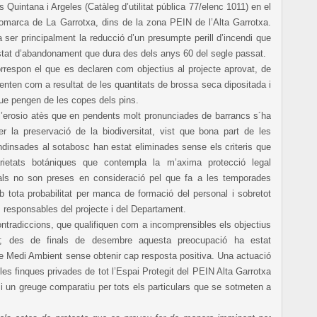
 Quintana i Argeles (Catàleg d’utilitat pública 77/elenc 1011) en el
comarca de La Garrotxa, dins de la zona PEIN de l’Alta Garrotxa.
 ser principalment la reducció d’un presumpte perill d’incendi que
estat d’abandonament que dura des dels anys 60 del segle passat.
orrespon el que es declaren com objectius al projecte aprovat, de
menten com a resultat de les quantitats de brossa seca dipositada i
que pengen de les copes dels pins.
l’erosio atès que en pendents molt pronunciades de barrancs s´ha
per la preservació de la biodiversitat, vist que bona part de les
ndinsades al sotabosc han estat eliminades sense els criteris que
arietats botániques que contempla la m’axima protecció legal
als no son preses en consideració pel que fa a les temporades
mb tota probabilitat per manca de formació del personal i sobretot
s responsables del projecte i del Departament.
ntradiccions, que qualifiquen com a incomprensibles els objectius
te; des de finals de desembre aquesta preocupació ha estat
 Medi Ambient sense obtenir cap resposta positiva. Una actuació
les finques privades de tot l’Espai Protegit del PEIN Alta Garrotxa
 i un greuge comparatiu per tots els particulars que se sotmeten a