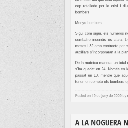
cap retallada per la crisi i d
bombers.
Menys bombers
Sigui com sigui, els números no
combatre incendis és clara. L’
mesos i 32 amb contracte per mi
auxiliars s’incorporaran a la plan
De la mateixa manera, un total d
s’ha quedat en 24. Només en la 
passat un 10, mentre que aque
tenen en compte els bombers que 
Posted on
19 de juny de 2009
by
A LA NOGUERA N