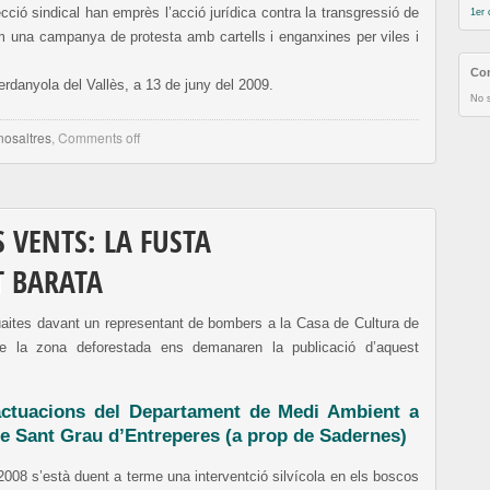
ció sindical han emprès l’acció jurídica contra la transgressió de
1er 
om una campanya de protesta amb cartells i enganxines per viles i
Com
danyola del Vallès, a 13 de juny del 2009.
No s
nosaltres
,
Comments off
S VENTS: LA FUSTA
 BARATA
guaites davant un representant de bombers a la Casa de Cultura de
e la zona deforestada ens demanaren la publicació d’aquest
actuacions del Departament de Medi Ambient a
de Sant Grau d’Entreperes (a prop de Sadernes)
008 s’està duent a terme una interventció silvícola en els boscos