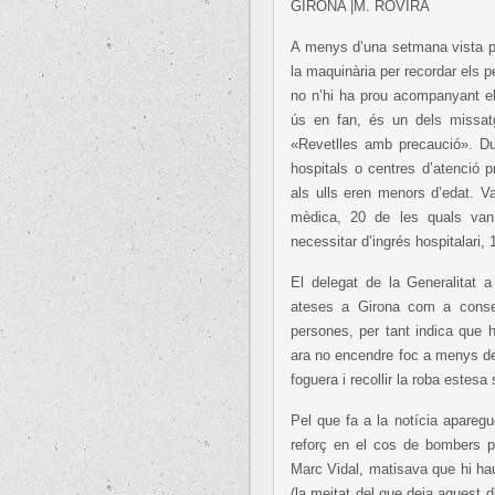
GIRONA |M. ROVIRA
A menys d’una setmana vista pe
la maquinària per recordar els pe
no n’hi ha prou acompanyant el
ús en fan, és un dels missa
«Revetlles amb precaució». Due
hospitals o centres d’atenció 
als ulls eren menors d’edat. V
mèdica, 20 de les quals van
necessitar d’ingrés hospitalari,
El delegat de la Generalitat 
ateses a Girona com a conseq
persones, per tant indica que 
ara no encendre foc a menys de
foguera i recollir la roba estes
Pel que fa a la notícia aparegu
reforç en el cos de bombers pe
Marc Vidal, matisava que hi ha
(la meitat del que deia aquest 