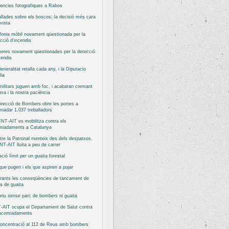
encies fotografiques a Rabos
llades sobre els boscos: la decisió més cara
vista
fonia mòbil novament qüestionada per la
cció d’incendis
eres novament qüestionades per la detecció
cendis
eneralitat retalla cada any, i la Diputacio
ia
militars juguen amb foc, i acabaran cremant
bera i la nostra paciència
irecció de Bombers obre les portes a
iadar 1.037 treballadors
NT-AIT es mobilitza contra els
miadaments a Catalunya
re la Patronal menteix des dels despatxos,
NT-AIT lluita a peu de carrer
ació límit per un guaita forestal
que pugen i els que aspiren a pujar
rants les conseqüències de tancament de
s de guaita
priu sense parc de bombers ni guaita
-AIT ocupa el Departament de Salut contra
 acomiadaments
concentració al 112 de Reus amb bombers