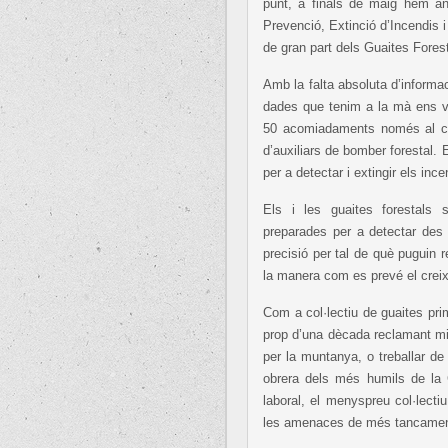
punt, a finals de maig hem an
Prevenció, Extinció d’Incendis 
de gran part dels Guaites Fores
Amb la falta absoluta d’informa
dades que tenim a la mà ens v
50 acomiadaments només al col·
d’auxiliars de bomber forestal.
per a detectar i extingir els ince
Els i les guaites forestals s
preparades per a detectar des 
precisió per tal de què puguin 
la manera com es prevé el crei
Com a col·lectiu de guaites prim
prop d’una dècada reclamant mil
per la muntanya, o treballar de
obrera dels més humils de la
laboral, el menyspreu col·lecti
les amenaces de més tancamen