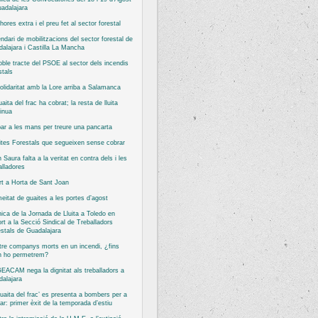
adalajara
hores extra i el preu fet al sector forestal
ndari de mobilitzacions del sector forestal de
alajara i Castilla La Mancha
oble tracte del PSOE al sector dels incendis
stals
olidaritat amb la Lore arriba a Salamanca
uaita del frac ha cobrat; la resta de lluita
inua
bar a les mans per treure una pancarta
tes Forestals que segueixen sense cobrar
 Saura falta a la veritat en contra dels i les
alladores
rt a Horta de Sant Joan
eitat de guaites a les portes d’agost
ica de la Jornada de Lluita a Toledo en
rt a la Secció Sindical de Treballadors
stals de Guadalajara
re companys morts en un incendi, ¿fins
n ho permetrem?
EACAM nega la dignitat als treballadors a
alajara
guaita del frac’ es presenta a bombers per a
ar: primer èxit de la temporada d’estiu