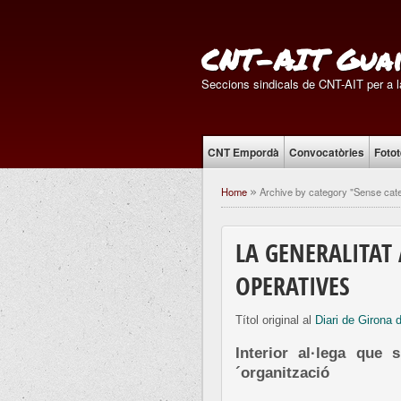
CNT-AIT Guai
Seccions sindicals de CNT-AIT per a la
CNT Empordà
Convocatòries
Foto
Home
Archive by category "Sense cate
»
LA GENERALITAT
OPERATIVES
Títol original al
Diari de Girona 
Interior al·lega que
´organització