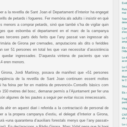
Evid
Reta
r a la revetlla de Sant Joan el Departament d’Interior ha engegat
mai 
rills de petards i fogueres. Fer memòria als adults i insistir en què
Tele
dete
s menors a comprar petards, sinó que també s’ha de vigilar quin
Càm
tges que esbomba el departament en el marc de la campanya
d’in
s terceres parts dels ferits que l’any passat van ingressar als
La G
ampl
primària de Girona per cremades, amputacions als dits o feriddes
Els 
an ser 51 persones en total les que van necessitar d’assistència
l’Al
 quedar ingressades. D’aquesta vintena de pacients que van
La d
acom
 14 eren menors.
La C
aco
a Girona, Jordi Martinoy, posava de manifest que «51 persones
Ment
üència de la revetlla de Sant Joan continuen essent moltes
la C
hi ha feina per fer en matèria de prevenció».Consells bàsics com
Situ
 150 metres del bosc, demanar permís a l’Ajuntament per fer una
Els 
a són algunes de les pautes a seguir per evitar riscos innecessaris.
Flag
punt
da ahir en aquest diari i referida a la contractació de personal de
Vilo
r a la propera campanya d’estiu, el delegat d’Interior a Girona,
CNT
els
urà «una quarantena d’auxiliars forestals menys que l’any passat»
La 
diari). En declaracions a Ràdio Girona, Marc Vidal nega que hi hagi