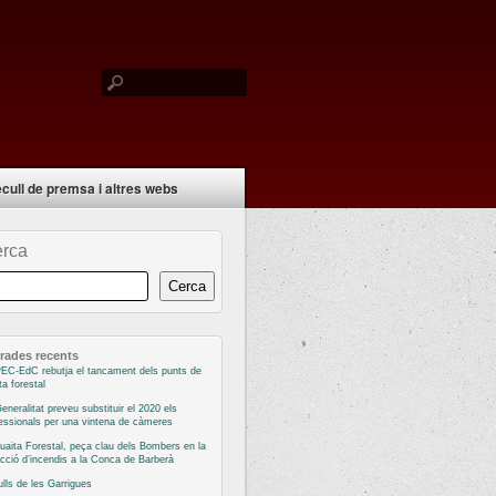
cull de premsa i altres webs
rca
Cerca
rades recents
EC-EdC rebutja el tancament dels punts de
ta forestal
eneralitat preveu substituir el 2020 els
essionals per una vintena de càmeres
uaita Forestal, peça clau dels Bombers en la
cció d’incendis a la Conca de Barberà
ulls de les Garrigues