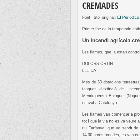
CREMADES
Font i títol original:
El Periódico
Primer foc de la temporada esti
Un incendi agrícola cr
Les flames, que ja estan contro
DOLORS ORTÍN
LLEIDA
Més de 30 dotacions terrestres 
tasques d’extinció de l’ince
Menàrguens i Balaguer (Noguera
estival a Catalunya.
Les flames van començar a prop
tot i que la via no es va veure a
riu Farfanya, que va servir de
14.00 hores tocades, es van cr