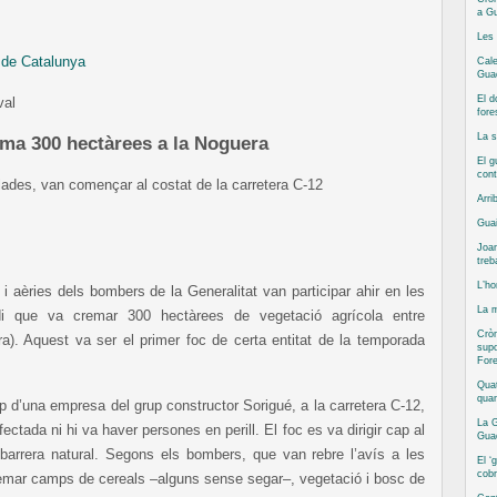
a Gu
Les 
 de Catalunya
Cale
Guad
El d
val
fore
La s
ema 300 hectàrees a la Noguera
El g
cont
lades, van començar al costat de la carretera C-12
Arri
Guai
Joan
treb
L’ho
i aèries dels bombers de la Generalitat van participar ahir en les
La m
ndi que va cremar 300 hectàrees de vegetació agrícola entre
Cròn
). Aquest va ser el primer foc de certa entitat de la temporada
supo
Fore
Quat
qua
 d’una empresa del grup constructor Sorigué, a la carretera C-12,
La G
fectada ni hi va haver persones en perill. El foc es va dirigir cap al
Guad
 barrera natural. Segons els bombers, que van rebre l’avís a les
El ‘
cobr
emar camps de cereals –alguns sense segar–, vegetació i bosc de