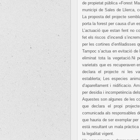
de propietat pública «Forest Mas
municipi de Sales de Llierca, 
La proposta del projecte sembla
porta la forest per causa d’un 
L’actuació que estan fent no c
fet els riscos d’incendi s’incre
per les cortines d’enfiladisses 
Tampoc s’actua en evitació de 
eliminat tota la vegetació.Ni 
varietats que es recuperaven e
declara el projecte ni les v
establerta; Les especies anim
d’aparellament i nidificacio. A
per desidia i incompetència del
Aquestes son algunes de les co
que declara el propi projec
comunicada als responsables de
que hauria de ser exemplar per 
está resultant un mala pràctica
la legalitat vigent.