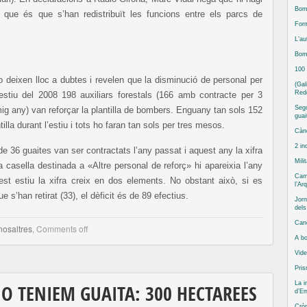
Bomb
iu que és que s’han redistribuït les funcions entre els parcs de
Form
L’au
Bomb
100
 deixen lloc a dubtes i revelen que la disminució de personal per
(Gal
Red
estiu del 2008 198 auxiliars forestals (166 amb contracte per 3
Sego
g any) van reforçar la plantilla de bombers. Enguany tan sols 152
guai
tilla durant l’estiu i tots ho faran tan sols per tres mesos.
Cànc
2 in
e 36 guaites van ser contractats l’any passat i aquest any la xifra
Mili
casella destinada a «Altre personal de reforç» hi apareixia l’any
Camp
st estiu la xifra creix en dos elements. No obstant això, si es
l’Ar
s’han retirat (33), el dèficit és de 89 efectius.
Jorn
del
Can
nosaltres
,
Comments off
A bo
Vide
Pris
La i
O TENIEM GUAITA: 300 HECTAREES
d’Em
Cròn