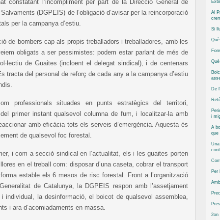
at constatant l’incompliment per part de la Direcció General de
Exti
i Salvaments (DGPEIS) de l’obligació d’avisar per la reincorporació
Al P
cre
tals per la campanya d’estiu.
Si l
Què 
ció de bombers cap als propis treballadors i treballadores, amb les
Fons
eiem obligats a ser pessimistes: podem estar parlant de més de
Què 
lectiu de Guaites (incloent el delegat sindical), i de centenars
Boic
 Es tracta del personal de reforç de cada any a la campanya d’estiu
asse
ndis.
De l
Retò
om professionals situades en punts estratègics del territori,
Peri
del primer instant qualsevol columna de fum, i localitzar-la amb
i mi
reaccionar amb eficàcia tots els serveis d’emergència. Aquesta és
A bo
que
xement de qualsevol foc forestal.
Una 
cont
er, i com a secció sindical en l’actualitat, els i les guaites porten
Com 
lores en el treball com: disposar d’una caseta, cobrar el transport
Per
 forma estable els 6 mesos de risc forestal. Front a l’organització
Amb
 Generalitat de Catalunya, la DGPEIS respon amb l’assetjament
Prec
u i individual, la desinformació, el boicot de qualsevol assemblea,
Pres
ts i ara d’acomiadaments en massa.
2on 