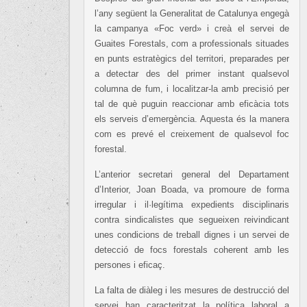
l’any següent la Generalitat de Catalunya engegà
la campanya «Foc verd» i creà el servei de
Guaites Forestals, com a professionals situades
en punts estratègics del territori, preparades per
a detectar des del primer instant qualsevol
columna de fum, i localitzar-la amb precisió per
tal de què puguin reaccionar amb eficàcia tots
els serveis d’emergència. Aquesta és la manera
com es prevé el creixement de qualsevol foc
forestal.
L’anterior secretari general del Departament
d’Interior, Joan Boada, va promoure de forma
irregular i il·legítima expedients disciplinaris
contra sindicalistes que segueixen reivindicant
unes condicions de treball dignes i un servei de
detecció de focs forestals coherent amb les
persones i eficaç.
La falta de diàleg i les mesures de destrucció del
servei han caracteritzat la política laboral a