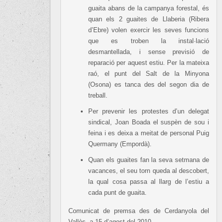
guaita abans de la campanya forestal, és
quan els 2 guaites de Llaberia (Ribera
d’Ebre) volen exercir les seves funcions
que es troben la instal·lació
desmantellada, i sense previsió de
reparació per aquest estiu. Per la mateixa
raó, el punt del Salt de la Minyona
(Osona) es tanca des del segon dia de
treball.
Per prevenir les protestes d’un delegat
sindical, Joan Boada el suspèn de sou i
feina i es deixa a meitat de personal Puig
Quermany (Empordà).
Quan els guaites fan la seva setmana de
vacances, el seu torn queda al descobert,
la qual cosa passa al llarg de l’estiu a
cada punt de guaita.
Comunicat de premsa des de Cerdanyola del
Vallès, a 15 d’agost del 2010