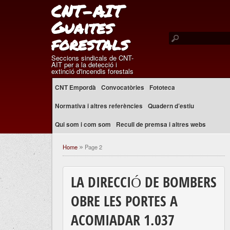
CNT-AIT
Guaites
forestals
Seccions sindicals de CNT-
AIT per a la detecció i
extinció d'incendis forestals
CNT Empordà
Convocatòries
Fototeca
Normativa i altres referències
Quadern d’estiu
Qui som i com som
Recull de premsa i altres webs
Home
Page 2
»
LA DIRECCIÓ DE BOMBERS
OBRE LES PORTES A
ACOMIADAR 1.037