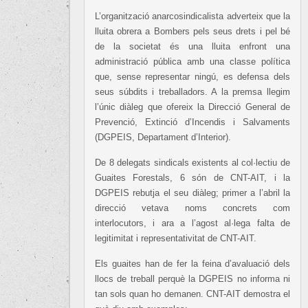
L’organització anarcosindicalista adverteix que la
lluita obrera a Bombers pels seus drets i pel bé
de la societat és una lluita enfront una
administració pública amb una classe política
que, sense representar ningú, es defensa dels
seus súbdits i treballadors. A la premsa llegim
l’únic diàleg que ofereix la Direcció General de
Prevenció, Extinció d’Incendis i Salvaments
(DGPEIS, Departament d’Interior).
De 8 delegats sindicals existents al col·lectiu de
Guaites Forestals, 6 són de CNT-AIT, i la
DGPEIS rebutja el seu diàleg; primer a l’abril la
direcció vetava noms concrets com
interlocutors, i ara a l’agost al·lega falta de
legitimitat i representativitat de CNT-AIT.
Els guaites han de fer la feina d’avaluació dels
llocs de treball perquè la DGPEIS no informa ni
tan sols quan ho demanen. CNT-AIT demostra el