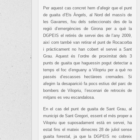
Per aquest cas concret hem d’afegir que el punt
de guaita d’Els Àngels, al Nord del massís de
les Gavarres, fou dels seleccionats des de la
regió d’emergències de Girona per a què la
DGPEIS el retirés de servei des de l’any 2009,
així com també van retirar el punt de Rocacorba
i pràcticament no han cobert el servei a Sant
Grau. Aquest és l’ordre de proximitat dels 3
punts de guaita que haguessin pogut detectar a
temps el foc d’enguany a Vilopriu per a què no
passés d’escasses hectàrees cremades. Si
afegim la desaparició fa pocs estius del parc de
bombers de Vilopriu, l’escenari de retrocés de
mitjans es veu escandalosa.
En el cas del punt de guaita de Sant Grau, al
municipi de Sant Gregori, essent el més proper a
Vilopriu que suposadament està en servei, ha
estat fins el mateix dimecres 28 de juliol sense
guaita forestal, ja que la DGPEIS no cobreix