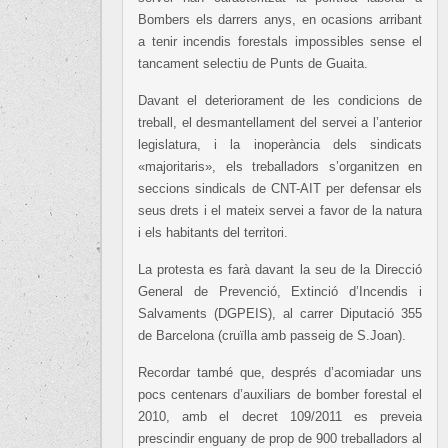
Bombers els darrers anys, en ocasions arribant
a tenir incendis forestals impossibles sense el
tancament selectiu de Punts de Guaita.
Davant el deteriorament de les condicions de
treball, el desmantellament del servei a l’anterior
legislatura, i la inoperància dels sindicats
«majoritaris», els treballadors s’organitzen en
seccions sindicals de CNT-AIT per defensar els
seus drets i el mateix servei a favor de la natura
i els habitants del territori.
La protesta es farà davant la seu de la Direcció
General de Prevenció, Extinció d’Incendis i
Salvaments (DGPEIS), al carrer Diputació 355
de Barcelona (cruïlla amb passeig de S.Joan).
Recordar també que, després d’acomiadar uns
pocs centenars d’auxiliars de bomber forestal el
2010, amb el decret 109/2011 es preveia
prescindir enguany de prop de 900 treballadors al