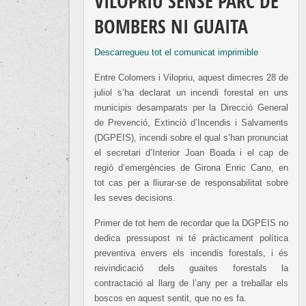
VILOPRIU SENSE PARC DE
BOMBERS NI GUAITA
Descarregueu tot el comunicat imprimible
Entre Colomers i Vilopriu, aquest dimecres 28 de
juliol s’ha declarat un incendi forestal en uns
municipis desamparats per la Direcció General
de Prevenció, Extinció d’Incendis i Salvaments
(DGPEIS), incendi sobre el qual s’han pronunciat
el secretari d’Interior Joan Boada i el cap de
regió d’emergències de Girona Enric Cano, en
tot cas per a lliurar-se de responsabilitat sobre
les seves decisions.
Primer de tot hem de recordar que la DGPEIS no
dedica pressupost ni té pràcticament política
preventiva envers els incendis forestals, i és
reivindicació dels guaites forestals la
contractació al llarg de l’any per a treballar els
boscos en aquest sentit, que no es fa.