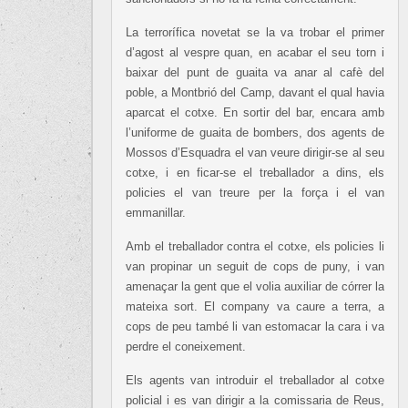
La terrorífica novetat se la va trobar el primer
d’agost al vespre quan, en acabar el seu torn i
baixar del punt de guaita va anar al cafè del
poble, a Montbrió del Camp, davant el qual havia
aparcat el cotxe. En sortir del bar, encara amb
l’uniforme de guaita de bombers, dos agents de
Mossos d’Esquadra el van veure dirigir-se al seu
cotxe, i en ficar-se el treballador a dins, els
policies el van treure per la força i el van
emmanillar.
Amb el treballador contra el cotxe, els policies li
van propinar un seguit de cops de puny, i van
amenaçar la gent que el volia auxiliar de córrer la
mateixa sort. El company va caure a terra, a
cops de peu també li van estomacar la cara i va
perdre el coneixement.
Els agents van introduir el treballador al cotxe
policial i es van dirigir a la comissaria de Reus,