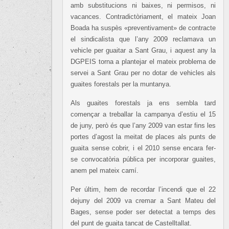
amb substitucions ni baixes, ni permisos, ni
vacances. Contradictòriament, el mateix Joan
Boada ha suspès «preventivament» de contracte
el sindicalista que l’any 2009 reclamava un
vehicle per guaitar a Sant Grau, i aquest any la
DGPEIS torna a plantejar el mateix problema de
servei a Sant Grau per no dotar de vehicles als
guaites forestals per la muntanya.
Als guaites forestals ja ens sembla tard
començar a treballar la campanya d’estiu el 15
de juny, però és que l’any 2009 van estar fins les
portes d’agost la meitat de places als punts de
guaita sense cobrir, i el 2010 sense encara fer-
se convocatòria pública per incorporar guaites,
anem pel mateix camí.
Per últim, hem de recordar l’incendi que el 22
dejuny del 2009 va cremar a Sant Mateu del
Bages, sense poder ser detectat a temps des
del punt de guaita tancat de Castelltallat.