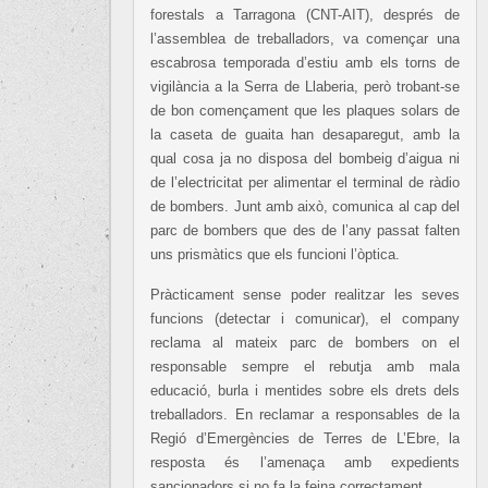
forestals a Tarragona (CNT-AIT), després de
l’assemblea de treballadors, va començar una
escabrosa temporada d’estiu amb els torns de
vigilància a la Serra de Llaberia, però trobant-se
de bon començament que les plaques solars de
la caseta de guaita han desaparegut, amb la
qual cosa ja no disposa del bombeig d’aigua ni
de l’electricitat per alimentar el terminal de ràdio
de bombers. Junt amb això, comunica al cap del
parc de bombers que des de l’any passat falten
uns prismàtics que els funcioni l’òptica.
Pràcticament sense poder realitzar les seves
funcions (detectar i comunicar), el company
reclama al mateix parc de bombers on el
responsable sempre el rebutja amb mala
educació, burla i mentides sobre els drets dels
treballadors. En reclamar a responsables de la
Regió d’Emergències de Terres de L’Ebre, la
resposta és l’amenaça amb expedients
sancionadors si no fa la feina correctament.