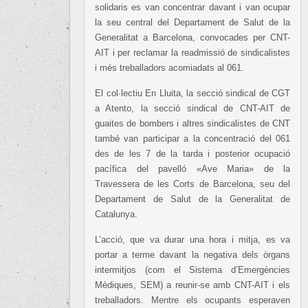
solidaris es van concentrar davant i van ocupar
la seu central del Departament de Salut de la
Generalitat a Barcelona, convocades per CNT-
AIT i per reclamar la readmissió de sindicalistes
i més treballadors acomiadats al 061.
El col·lectiu En Lluita, la secció sindical de CGT
a Atento, la secció sindical de CNT-AIT de
guaites de bombers i altres sindicalistes de CNT
també van participar a la concentració del 061
des de les 7 de la tarda i posterior ocupació
pacífica del pavelló «Ave Maria» de la
Travessera de les Corts de Barcelona, seu del
Departament de Salut de la Generalitat de
Catalunya.
L’acció, que va durar una hora i mitja, es va
portar a terme davant la negativa dels òrgans
intermitjos (com el Sistema d’Emergències
Mèdiques, SEM) a reunir-se amb CNT-AIT i els
treballadors. Mentre els ocupants esperaven