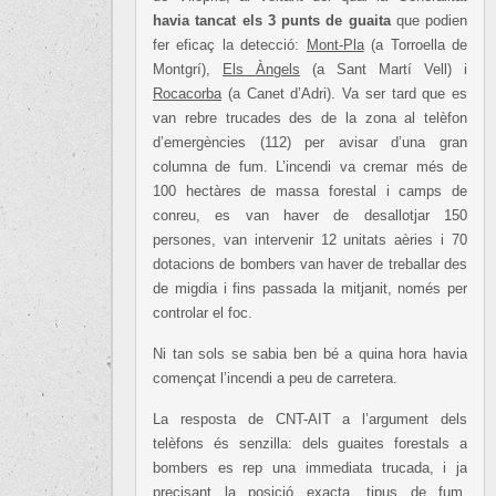
havia tancat els 3 punts de guaita
que podien
fer eficaç la detecció:
Mont-Pla
(a Torroella de
Montgrí),
Els Àngels
(a Sant Martí Vell) i
Rocacorba
(a Canet d’Adri). Va ser tard que es
van rebre trucades des de la zona al telèfon
d’emergències (112) per avisar d’una gran
columna de fum. L’incendi va cremar més de
100 hectàres de massa forestal i camps de
conreu, es van haver de desallotjar 150
persones, van intervenir 12 unitats aèries i 70
dotacions de bombers van haver de treballar des
de migdia i fins passada la mitjanit, només per
controlar el foc.
Ni tan sols se sabia ben bé a quina hora havia
començat l’incendi a peu de carretera.
La resposta de CNT-AIT a l’argument dels
telèfons és senzilla: dels guaites forestals a
bombers es rep una immediata trucada, i ja
precisant la posició exacta, tipus de fum,