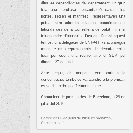
dins les dependències del departament, un grup
feia una sorollosa concentració davant les
portes, llegien el manifest i representaven una
petita sàtira sobre les relacions econòmiques i
laborals des de la Conselleria de Salut i fins al
teleoperador d’atenció a l’usuari. Durant aquest
temps, una delegació de CNT-AIT va aconseguir
reunir-se amb representants del departament i
fixar per escrit una reunió amb el SEM pel
dimarts 27 de juliol.
Acte seguit, els ocupants van sortir a la
concentració, també es va atendre a la premsa i
es va dissoldre pacíficament l’acte.
Comunicat de premsa des de Barcelona, a 26 de
juliol del 2010
Posted on
26 de juliol de 2010
by
nosaltres
,
Comments off