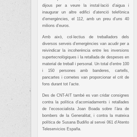
dijous per a veure la instal·lació d’aigua i
inaugurar un altre edifici d’atenció telefònica
d’emergències, el 112, amb un preu d’uns 40
milions d’euros.
Amb això, col·lectius de treballadors dels
diversos serveis d’emergències van acudir per a
reivindicar la incoherència entre les inversions
supertecnològiques i la retallada de despeses en
material de treball i personal. Un total d’entre 100
i 150 persones amb banderes, cartells,
pancartes i cornetes van proporcionar el crit de
fons durant tot l’acte.
Des de CNT-AIT també es van cridar consignes
contra la política d’acomiadaments i retallades
de l’ecosocialista Joan Boada sobre l’àra de
bombers de la Generalitat, i contra la mateixa
política de Susana Budiño al servei 061 d’Atento
Teleservicios España.