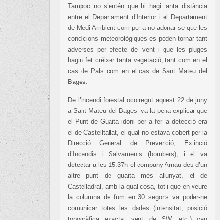
Tampoc no s’entén que hi hagi tanta distància
entre el Departament d’Interior i el Departament
de Medi Ambient com per a no adonar-se que les
condicions meteorològiques es poden tornar tant
adverses per efecte del vent i que les pluges
hagin fet créixer tanta vegetació, tant com en el
cas de Pals com en el cas de Sant Mateu del
Bages.
De l’incendi forestal ocorregut aquest 22 de juny
a Sant Mateu del Bages, va la pena explicar que
el Punt de Guaita idoni per a fer la detecció era
el de Castelltallat, el qual no estava cobert per la
Direcció General de Prevenció, Extinció
d’Incendis i Salvaments (bombers), i el va
detectar a les 15.37h el company Arnau des d’un
altre punt de guaita més allunyat, el de
Castelladral, amb la qual cosa, tot i que en veure
la columna de fum en 30 segons va poder-ne
comunicar totes les dades (intensitat, posició
topogràfica exacta, vent de SW, etc.) van