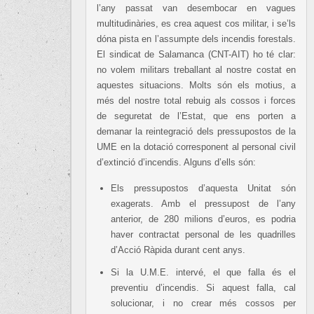
l’any passat van desembocar en vagues
multitudinàries, es crea aquest cos militar, i se’ls
dóna pista en l’assumpte dels incendis forestals.
El sindicat de Salamanca (CNT-AIT) ho té clar:
no volem militars treballant al nostre costat en
aquestes situacions. Molts són els motius, a
més del nostre total rebuig als cossos i forces
de seguretat de l’Estat, que ens porten a
demanar la reintegració dels pressupostos de la
UME en la dotació corresponent al personal civil
d’extinció d’incendis. Alguns d’ells són:
Els pressupostos d’aquesta Unitat són
exagerats. Amb el pressupost de l’any
anterior, de 280 milions d’euros, es podria
haver contractat personal de les quadrilles
d’Acció Ràpida durant cent anys.
Si la U.M.E. intervé, el que falla és el
preventiu d’incendis. Si aquest falla, cal
solucionar, i no crear més cossos per