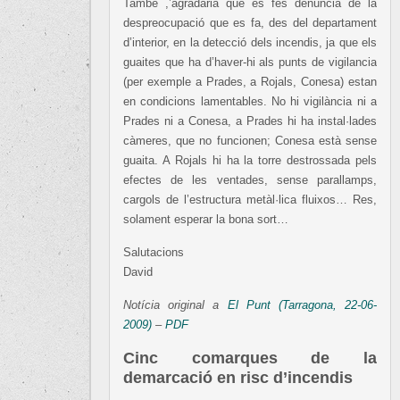
També ,’agradaria que es fes denúncia de la
despreocupació que es fa, des del departament
d’interior, en la detecció dels incendis, ja que els
guaites que ha d’haver-hi als punts de vigilancia
(per exemple a Prades, a Rojals, Conesa) estan
en condicions lamentables. No hi vigilància ni a
Prades ni a Conesa, a Prades hi ha instal·lades
càmeres, que no funcionen; Conesa està sense
guaita. A Rojals hi ha la torre destrossada pels
efectes de les ventades, sense parallamps,
cargols de l’estructura metàl·lica fluixos… Res,
solament esperar la bona sort…
Salutacions
David
Notícia original a
El Punt (Tarragona, 22-06-
2009)
–
PDF
Cinc comarques de la
demarcació en risc d’incendis