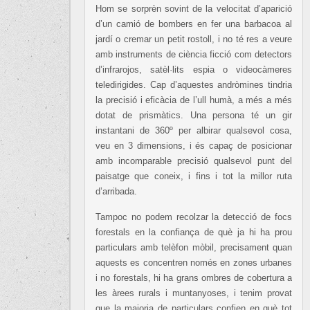
Hom se sorprèn sovint de la velocitat d’aparició
d’un camió de bombers en fer una barbacoa al
jardí o cremar un petit rostoll, i no té res a veure
amb instruments de ciència ficció com detectors
d’infrarojos, satèl·lits espia o videocàmeres
teledirigides. Cap d’aquestes andròmines tindria
la precisió i eficàcia de l’ull humà, a més a més
dotat de prismàtics. Una persona té un gir
instantani de 360º per albirar qualsevol cosa,
veu en 3 dimensions, i és capaç de posicionar
amb incomparable precisió qualsevol punt del
paisatge que coneix, i fins i tot la millor ruta
d’arribada.
Tampoc no podem recolzar la detecció de focs
forestals en la confiança de què ja hi ha prou
particulars amb telèfon mòbil, precisament quan
aquests es concentren només en zones urbanes
i no forestals, hi ha grans ombres de cobertura a
les àrees rurals i muntanyoses, i tenim provat
que la majoria de particulars confien en què tot