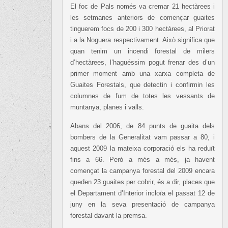
El foc de Pals només va cremar 21 hectàrees i
les setmanes anteriors de començar guaites
tinguerem focs de 200 i 300 hectàrees, al Priorat
i a la Noguera respectivament. Això significa que
quan tenim un incendi forestal de milers
d’hectàrees, l’haguéssim pogut frenar des d’un
primer moment amb una xarxa completa de
Guaites Forestals, que detectin i confirmin les
columnes de fum de totes les vessants de
muntanya, planes i valls.
Abans del 2006, de 84 punts de guaita dels
bombers de la Generalitat vam passar a 80, i
aquest 2009 la mateixa corporació els ha reduït
fins a 66. Però a més a més, ja havent
començat la campanya forestal del 2009 encara
queden 23 guaites per cobrir, és a dir, places que
el Departament d’Interior incloïa el passat 12 de
juny en la seva presentació de campanya
forestal davant la premsa.