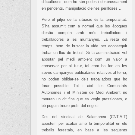
dificultoses, com ho són podes i desbrossament
en pendents, manipulació d’eines perilloses …
Però el pitjor de la situació és la temporalitat.
S’ha assumit com a normal que les èpoques
d’estiu comptin amb més treballadors i
treballadores a les muntanyes. La resta del
temps, hem de buscar la vida per aconseguir
trobar un lloc de treball. Si la administraició vol
apostar pel medi ambient com un valor a
conservar per al futur, tal com ho fan en les
seves campanyes publicitàries relatives al tema,
no poden oblidar-se dels treballadors que ho
faran possible. Tot i així, les Comunitats
Autònomes i el Ministeri de Medi Ambient no
mouran un dit fins que es vegin pressionats, o
bé puguin treure profit del negoci.
Des del sindicat de Salamanca (CNT-AIT)
apostem per acabar amb la temporalitat en els
treballs forestals, en base a les següents