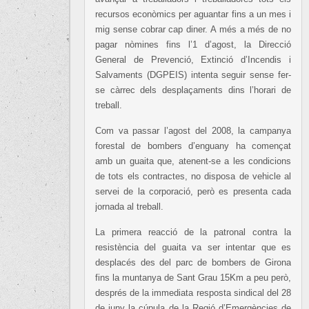
recursos econòmics per aguantar fins a un mes i
mig sense cobrar cap diner. A més a més de no
pagar nòmines fins l’1 d’agost, la Direcció
General de Prevenció, Extinció d’Incendis i
Salvaments (DGPEIS) intenta seguir sense fer-
se càrrec dels desplaçaments dins l’horari de
treball.
Com va passar l’agost del 2008, la campanya
forestal de bombers d’enguany ha començat
amb un guaita que, atenent-se a les condicions
de tots els contractes, no disposa de vehicle al
servei de la corporació, però es presenta cada
jornada al treball.
La primera reacció de la patronal contra la
resistència del guaita va ser intentar que es
desplacés des del parc de bombers de Girona
fins la muntanya de Sant Grau 15Km a peu però,
després de la immediata resposta sindical del 28
de juny la cúpula de la Regió d’Emergències de