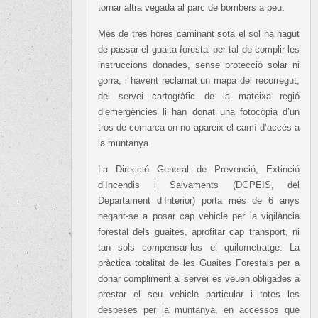
tornar altra vegada al parc de bombers a peu.
Més de tres hores caminant sota el sol ha hagut
de passar el guaita forestal per tal de complir les
instruccions donades, sense protecció solar ni
gorra, i havent reclamat un mapa del recorregut,
del servei cartogràfic de la mateixa regió
d’emergències li han donat una fotocòpia d’un
tros de comarca on no apareix el camí d’accés a
la muntanya.
La Direcció General de Prevenció, Extinció
d’Incendis i Salvaments (DGPEIS, del
Departament d’Interior) porta més de 6 anys
negant-se a posar cap vehicle per la vigilància
forestal dels guaites, aprofitar cap transport, ni
tan sols compensar-los el quilometratge. La
pràctica totalitat de les Guaites Forestals per a
donar compliment al servei es veuen obligades a
prestar el seu vehicle particular i totes les
despeses per la muntanya, en accessos que