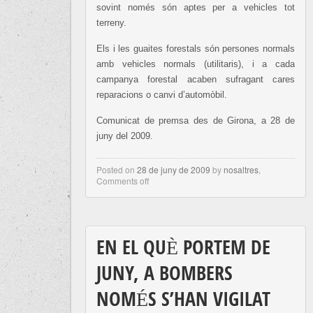
sovint només són aptes per a vehicles tot
terreny.
Els i les guaites forestals són persones normals
amb vehicles normals (utilitaris), i a cada
campanya forestal acaben sufragant cares
reparacions o canvi d’automòbil.
Comunicat de premsa des de Girona, a 28 de
juny del 2009.
Posted on
28 de juny de 2009
by
nosaltres
,
Comments off
EN EL QUÈ PORTEM DE
JUNY, A BOMBERS
NOMÉS S’HAN VIGILAT