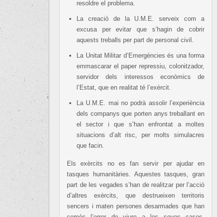
resoldre el problema.
La creació de la U.M.E. serveix com a
excusa per evitar que s’hagin de cobrir
aquests treballs per part de personal civil.
La Unitat Militar d’Emergències és una forma
emmascarar el paper repressiu, colonitzador,
servidor dels interessos econòmics de
l’Estat, que en realitat té l’exèrcit.
La U.M.E. mai no podrà assolir l’experiència
dels companys que porten anys treballant en
el sector i que s’han enfrontat a moltes
situacions d’alt risc, per molts simulacres
que facin.
Els exèrcits no es fan servir per ajudar en
tasques humanitàries. Aquestes tasques, gran
part de les vegades s’han de realitzar per l’acció
d’altres exèrcits, que destrueixen territoris
sencers i maten persones desarmades que han
comès l’error de viure a les seves cases.