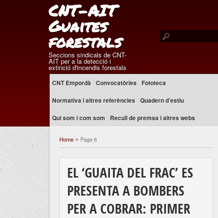
CNT-AIT
Guaites
forestals
Seccions sindicals de CNT-
AIT per a la detecció i
extinció d'incendis forestals
CNT Empordà
Convocatòries
Fototeca
Normativa i altres referències
Quadern d’estiu
Qui som i com som
Recull de premsa i altres webs
Home
Page 6
»
EL ‘GUAITA DEL FRAC’ ES
PRESENTA A BOMBERS
PER A COBRAR: PRIMER