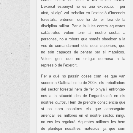
L’exèrcit espanyol no és una excepció, i per
això, si algú vol treballar en l’extinció d’incendis
forestals, entenem que ha de fer fora de la
disciplina militar. Per a la lluita contra aquestes
catàstrofes volem tenir al nostre costat a
persones, no a robots que només obeeixen a la
veu de comandament dels seus superiors, que
no són capaços de pensar per si mateixos.
Volem gent que no estigui sotmesa a la
repressió de l’exèrcit.
Per a què no passin coses com les que van
succeir a Galícia l’estiu de 2005, els treballadors
del sector forestal hem de fer pinya i enfrontar-
nos a la situació des de l’organització en els
nostres
curros
. Hem de prendre consciència que
si no som nosaltres els que aconseguim
arrencar les millores en el nostre sector, ningú
no ens les regalarà. Aquestes millores les hem
de plantejar nosaltres mateixos, ja que som