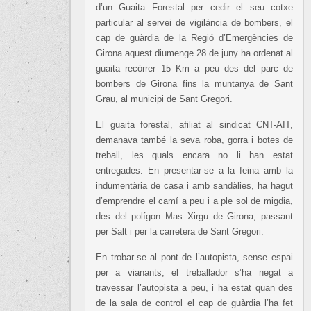
d’un Guaita Forestal per cedir el seu cotxe
particular al servei de vigilància de bombers, el
cap de guàrdia de la Regió d’Emergències de
Girona aquest diumenge 28 de juny ha ordenat al
guaita recórrer 15 Km a peu des del parc de
bombers de Girona fins la muntanya de Sant
Grau, al municipi de Sant Gregori.
El guaita forestal, afiliat al sindicat CNT-AIT,
demanava també la seva roba, gorra i botes de
treball, les quals encara no li han estat
entregades. En presentar-se a la feina amb la
indumentària de casa i amb sandàlies, ha hagut
d’emprendre el camí a peu i a ple sol de migdia,
des del polígon Mas Xirgu de Girona, passant
per Salt i per la carretera de Sant Gregori.
En trobar-se al pont de l’autopista, sense espai
per a vianants, el treballador s’ha negat a
travessar l’autopista a peu, i ha estat quan des
de la sala de control el cap de guàrdia l’ha fet