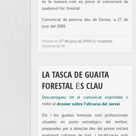
és la manera com es prevé el creixement de
qualsevol foc forestal.
Comunicat de premsa des de Girona, a 27 de
juny del 2009.
Posted on
27 de juny de 2009
by
nosaltres
,
Comments off
LA TASCA DE GUAITA
FORESTAL ÉS CLAU
Descarregueu tot el comunicat imprimible
o
millor el
dossier sobre l’eficacia del servei
.
Els i les guaites forestals som professionals
situades en punts estratègics del territori,
preparades per a detectar des del primer instant
qualsevol columna de fum, i localitzar-la amb